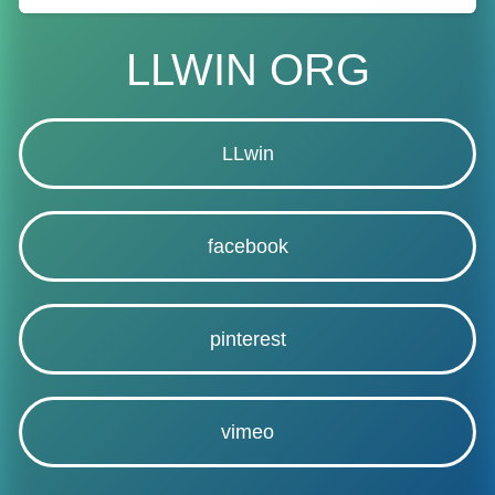
LLWIN ORG
LLwin
facebook
pinterest
vimeo