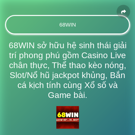
68WIN
68WIN sở hữu hệ sinh thái giải
trí phong phú gồm Casino Live
chân thực, Thể thao kèo nóng,
Slot/Nổ hũ jackpot khủng, Bắn
cá kịch tính cùng Xổ số và
Game bài.