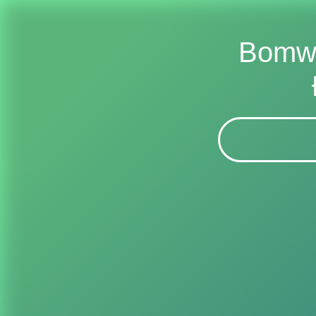
Bomwi