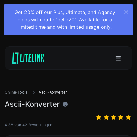
Get 20% off our Plus, Ultimate, and Agency
plans with code "hello20". Available for a
limited time and with limited usage only.
Online-Tools
Ascii-Konverter
Ascii-Konverter
4.88
von
42
Bewertungen