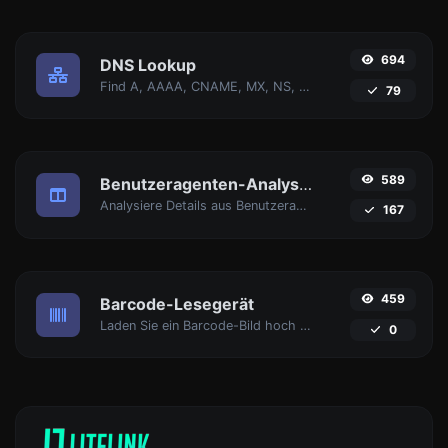
694
DNS Lookup
Find A, AAAA, CNAME, MX, NS, TXT, SOA DNS-Einträge eines Hosts.
79
589
Benutzeragenten-Analysator
Analysiere Details aus Benutzeragent-Strings.
167
459
Barcode-Lesegerät
Laden Sie ein Barcode-Bild hoch und extrahieren Sie die Daten daraus.
0