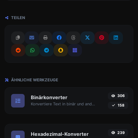
TEILEN
ÄHNLICHE WERKZEUGE
306
Binärkonverter
Konvertiere Text in binär und andersherum für jeglichen Zeichenketten-Eingabe.
158
239
Hexadezimal-Konverter