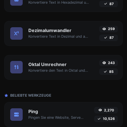
Konvertiere Text in Hexadezimal und andersherum für beliebige Zeichenfolgen-Eingabe.
87
259
Dezimalumwandler
Konvertiere Text in Dezimal und andersherum für beliebige Zeichenfolgen-Eingabe.
87
243
Oktal Umrechner
Konvertiere den Text in Oktal und andersherum für jede Zeicheneingabe.
85
BELIEBTE WERKZEUGE
2,270
Ping
Pingen Sie eine Website, Server oder Port an.
10,526