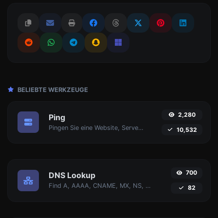
BELIEBTE WERKZEUGE
2,280
Ping
Pingen Sie eine Website, Server oder Port an.
10,532
700
DNS Lookup
Find A, AAAA, CNAME, MX, NS, TXT, SOA DNS-Einträge eines Hosts.
82