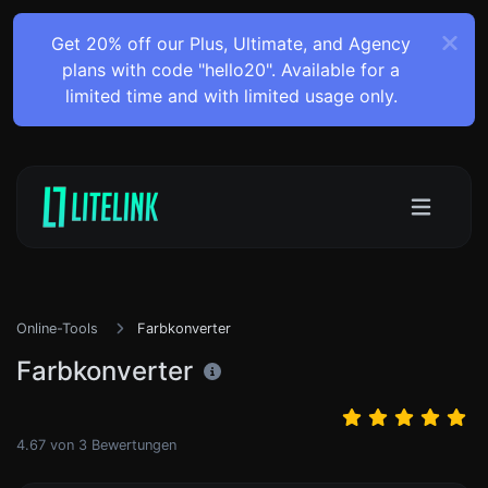
Get 20% off our Plus, Ultimate, and Agency
plans with code "hello20". Available for a
limited time and with limited usage only.
Online-Tools
Farbkonverter
Farbkonverter
4.67
von
3
Bewertungen