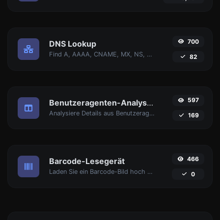
700
DNS Lookup
Find A, AAAA, CNAME, MX, NS, TXT, SOA DNS-Einträge eines Hosts.
82
597
Benutzeragenten-Analysator
Analysiere Details aus Benutzeragent-Strings.
169
466
Barcode-Lesegerät
Laden Sie ein Barcode-Bild hoch und extrahieren Sie die Daten daraus.
0