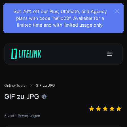
Get 20% off our Plus, Ultimate, and Agency
plans with code "hello20". Available for a
limited time and with limited usage only.
Online-Tools
GIF zu JPG
GIF zu JPG
5
von
1
Bewertungen