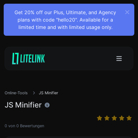
Get 20% off our Plus, Ultimate, and Agency
plans with code "hello20". Available for a
limited time and with limited usage only.
Online-Tools
JS Minifier
JS Minifier
0
von
0
Bewertungen