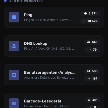
BELIEBTE WERKZEUGE
2,271
Ping
Pingen Sie eine Website, Server oder Port an.
10,526
694
DNS Lookup
Find A, AAAA, CNAME, MX, NS, TXT, SOA DNS-Einträge eines Hosts.
79
589
Benutzeragenten-Analysator
Analysiere Details aus Benutzeragent-Strings.
167
461
Barcode-Lesegerät
Laden Sie ein Barcode-Bild hoch und extrahieren Sie die Daten daraus.
0