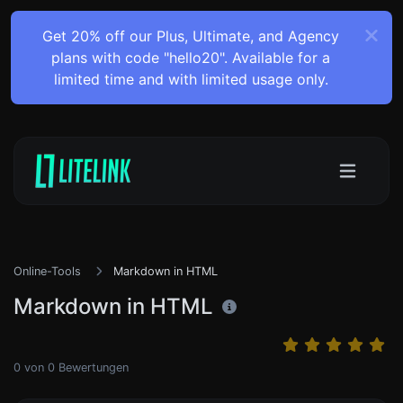
Get 20% off our Plus, Ultimate, and Agency
plans with code "hello20". Available for a
limited time and with limited usage only.
Online-Tools
Markdown in HTML
Markdown in HTML
0
von
0
Bewertungen