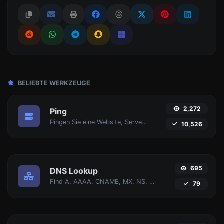
BELIEBTE WERKZEUGE
2,272
Ping
Pingen Sie eine Website, Server oder Port an.
10,526
695
DNS Lookup
Find A, AAAA, CNAME, MX, NS, TXT, SOA DNS-Einträge eines Hosts.
79