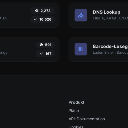
2,273
DNS Lookup
t an.
10,526
591
Barcode-Leseg
ings.
167
Produkt
Pläne
API-Dokumentation
Cookies