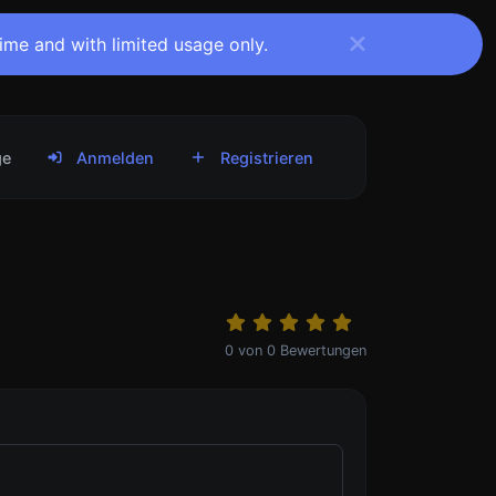
time and with limited usage only.
ge
Anmelden
Registrieren
0
von
0
Bewertungen