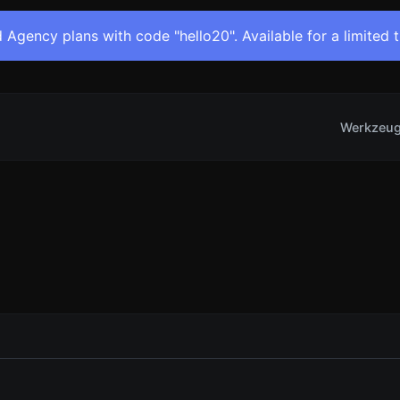
 Agency plans with code "hello20". Available for a limited 
Werkzeu