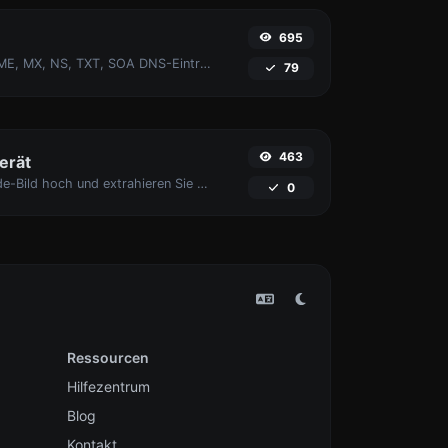
695
Find A, AAAA, CNAME, MX, NS, TXT, SOA DNS-Einträge eines Hosts.
79
463
erät
Laden Sie ein Barcode-Bild hoch und extrahieren Sie die Daten daraus.
0
Ressourcen
Hilfezentrum
Blog
Kontakt