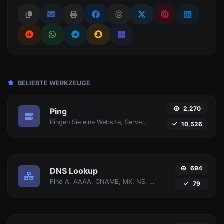
BELIEBTE WERKZEUGE
2,270
Ping
Pingen Sie eine Website, Server oder Port an.
10,526
694
DNS Lookup
Find A, AAAA, CNAME, MX, NS, TXT, SOA DNS-Einträge eines Hosts.
79