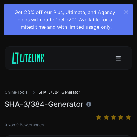
Get 20% off our Plus, Ultimate, and Agency
plans with code "hello20". Available for a
limited time and with limited usage only.
Online-Tools
SHA-3/384-Generator
SHA-3/384-Generator
0
von
0
Bewertungen