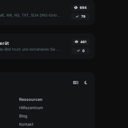
694
Find A, AAAA, CNAME, MX, NS, TXT, SOA DNS-Einträge eines Hosts.
79
461
erät
Laden Sie ein Barcode-Bild hoch und extrahieren Sie die Daten daraus.
0
Ressourcen
Hilfezentrum
Blog
Kontakt