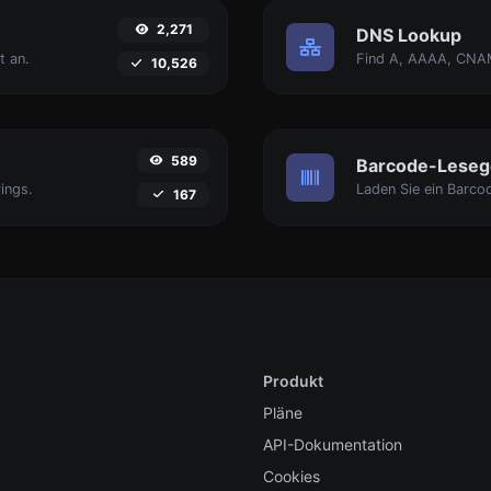
2,271
DNS Lookup
t an.
10,526
589
Barcode-Leseg
ings.
167
Produkt
Pläne
API-Dokumentation
Cookies