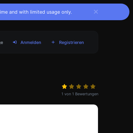
time and with limited usage only.
ge
Anmelden
Registrieren
1
von
1
Bewertungen