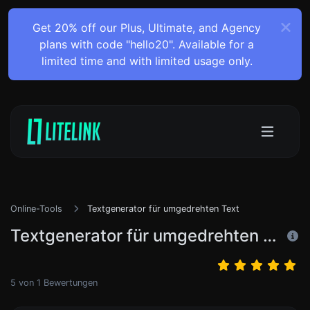
Get 20% off our Plus, Ultimate, and Agency
plans with code "hello20". Available for a
limited time and with limited usage only.
Online-Tools
Textgenerator für umgedrehten Text
Textgenerator für umgedrehten Text
5
von
1
Bewertungen