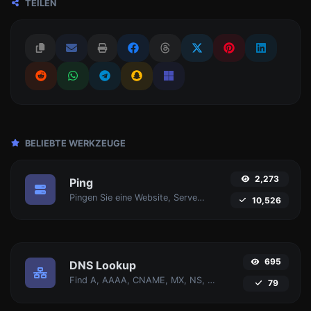
TEILEN
BELIEBTE WERKZEUGE
2,273
Ping
Pingen Sie eine Website, Server oder Port an.
10,526
695
DNS Lookup
Find A, AAAA, CNAME, MX, NS, TXT, SOA DNS-Einträge eines Hosts.
79