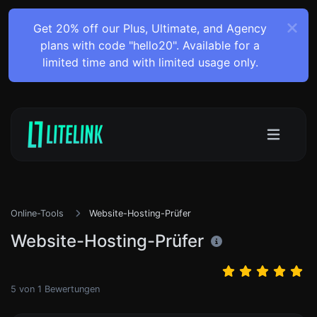
Get 20% off our Plus, Ultimate, and Agency
plans with code "hello20". Available for a
limited time and with limited usage only.
Online-Tools
Website-Hosting-Prüfer
Website-Hosting-Prüfer
5
von
1
Bewertungen