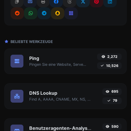
BELIEBTE WERKZEUGE
2,272
Ping
Pingen Sie eine Website, Server oder Port an.
10,526
695
DNS Lookup
Find A, AAAA, CNAME, MX, NS, TXT, SOA DNS-Einträge eines Hosts.
79
590
Benutzeragenten-Analysator