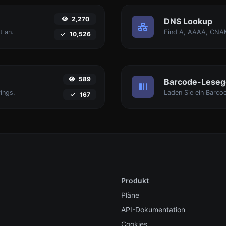
2,270
DNS Lookup
t an.
10,526
589
Barcode-Leseg
ings.
167
Produkt
Pläne
API-Dokumentation
Cookies