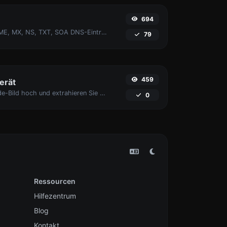
694
Find A, AAAA, CNAME, MX, NS, TXT, SOA DNS-Einträge eines Hosts.
79
459
erät
Laden Sie ein Barcode-Bild hoch und extrahieren Sie die Daten daraus.
0
Ressourcen
Hilfezentrum
Blog
Kontakt