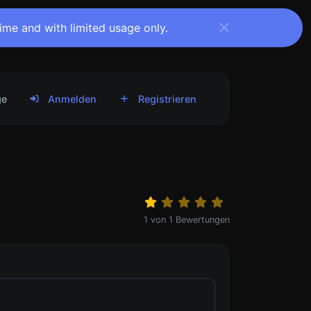
time and with limited usage only.
ge
Anmelden
Registrieren
1
von
1
Bewertungen