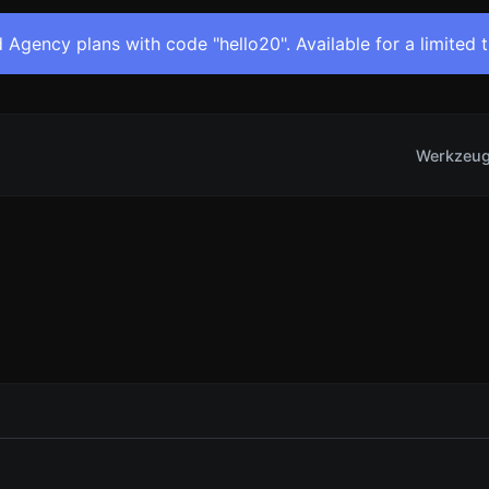
 Agency plans with code "hello20". Available for a limited 
Werkzeu