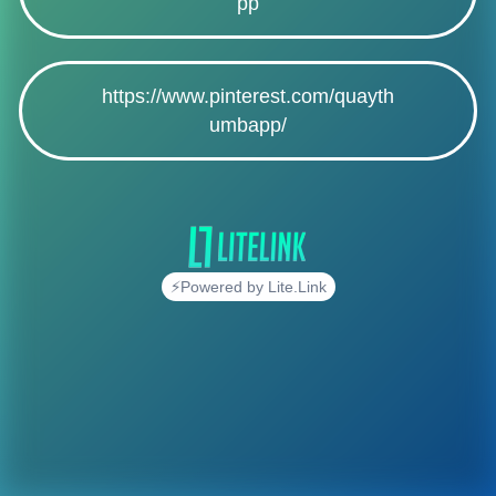
pp
https://www.pinterest.com/quayth
umbapp/
⚡Powered by Lite.Link