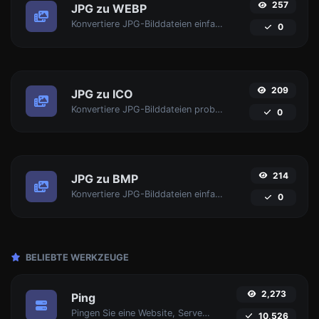
257
JPG zu WEBP
Konvertiere JPG-Bilddateien einfach in WEBP.
0
209
JPG zu ICO
Konvertiere JPG-Bilddateien problemlos in ICO.
0
214
JPG zu BMP
Konvertiere JPG-Bilddateien einfach in BMP.
0
BELIEBTE WERKZEUGE
2,273
Ping
Pingen Sie eine Website, Server oder Port an.
10,526