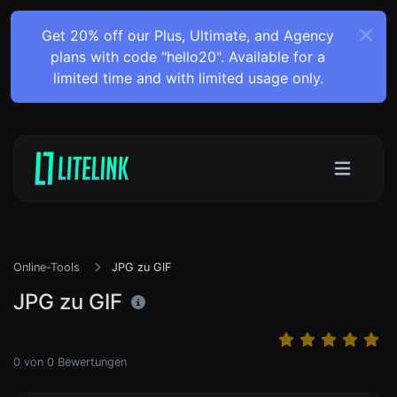
Get 20% off our Plus, Ultimate, and Agency
plans with code "hello20". Available for a
limited time and with limited usage only.
Online-Tools
JPG zu GIF
JPG zu GIF
0
von
0
Bewertungen