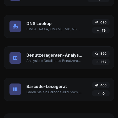
695
DNS Lookup
Find A, AAAA, CNAME, MX, NS, TXT, SOA DNS-Einträge eines Hosts.
79
592
Benutzeragenten-Analysator
Analysiere Details aus Benutzeragent-Strings.
167
465
Barcode-Lesegerät
Laden Sie ein Barcode-Bild hoch und extrahieren Sie die Daten daraus.
0