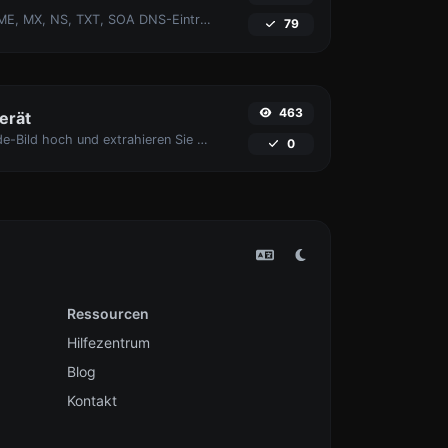
Find A, AAAA, CNAME, MX, NS, TXT, SOA DNS-Einträge eines Hosts.
79
463
erät
Laden Sie ein Barcode-Bild hoch und extrahieren Sie die Daten daraus.
0
Ressourcen
Hilfezentrum
Blog
Kontakt