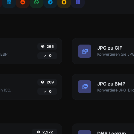
255
JPG zu GIF
WEBP.
Konvertieren Sie JPG
0
209
JPG zu BMP
in ICO.
Konvertiere JPG-Bil
0
2,272
DNS Lookup