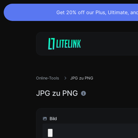
Get 20% off our Plus, Ultimate, and
Online-Tools
JPG zu PNG
JPG zu PNG
Bild