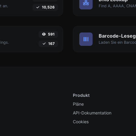
t an.
10,526
591
Barcode-Leseg
ings.
167
Produkt
Pläne
API-Dokumentation
Cookies