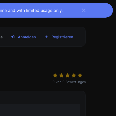
time and with limited usage only.
ge
Anmelden
Registrieren
0
von
0
Bewertungen