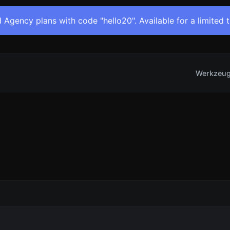
 Agency plans with code "hello20". Available for a limited 
Werkzeu