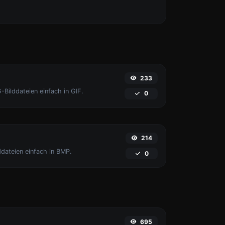
233
-Bilddateien einfach in GIF.
0
214
ddateien einfach in BMP.
0
695